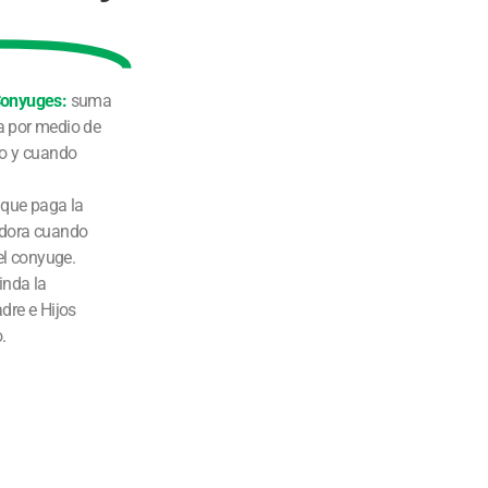
Conyuges:
suma
a por medio de
do y cuando
que paga la
adora cuando
el conyuge.
inda la
dre e Hijos
.