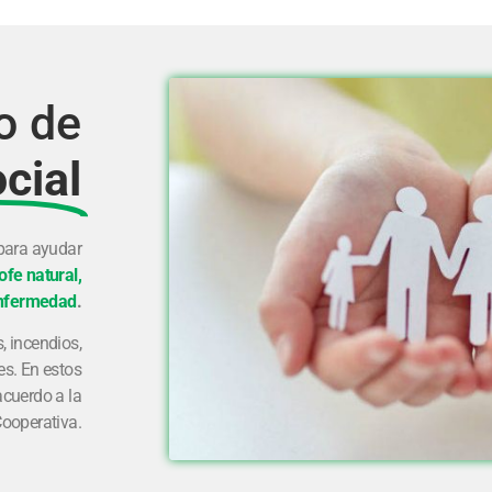
o de
cial
para ayudar
ofe natural,
enfermedad
.
, incendios,
s. En estos
acuerdo a la
Cooperativa.