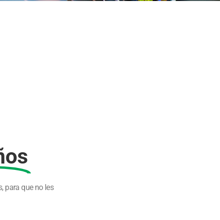
ños
, para que no les