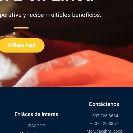
perativa y recibe múltiples beneficios.
Afíliese Aquí
Contáctenos
Enláces de Interés
+507 225-3684
+507 225-0357
IPACOOP
info@cacehnrl.coop