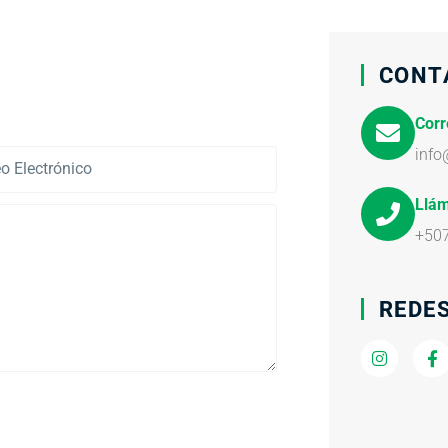
CONT
Corr
info
Llá
+50
REDES