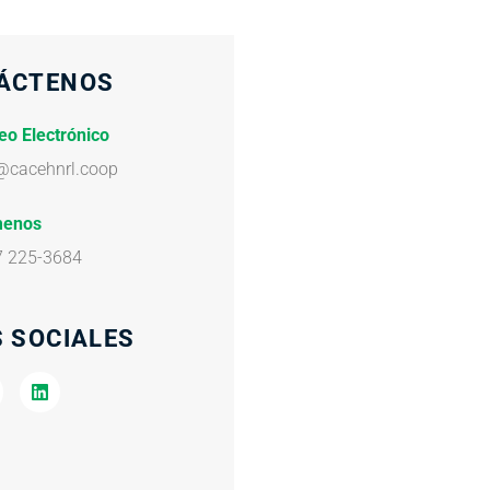
ÁCTENOS
eo Electrónico
@cacehnrl.coop
menos
7 225-3684
 SOCIALES