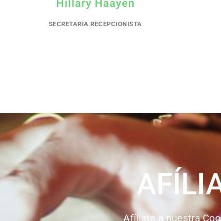
Hillary Haayen
SECRETARIA RECEPCIONISTA
AFÍLI
Afíliate a nuestra Coo