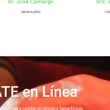
Sr. José Camargo
Sra. 
MENSAJERO
TR
ATE en Línea
perativa y recibe múltiples beneficios.